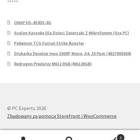
zzzzz
QNAP HS-453DX-8G
Avalon Karaoke Dla Dzieci Zwierzaki Z Mikrofonem (Gra PC)
Pokemon TCG Fusion Strike Booster
Drukarka Develop Ineo 3300P, Mono, A4, 33 Ppm (4827000304)
Redragon Predator M612 RGB (M612RGB)
© PC Experts 2026
Zbudowany za pomocą Storefront i WooCommerce
.
0