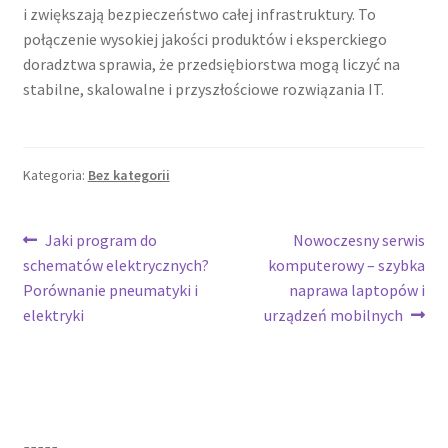
i zwiększają bezpieczeństwo całej infrastruktury. To
połączenie wysokiej jakości produktów i eksperckiego
doradztwa sprawia, że przedsiębiorstwa mogą liczyć na
stabilne, skalowalne i przyszłościowe rozwiązania IT.
Kategoria:
Bez kategorii
Nawigacja
Poprzedni
Następny
Jaki program do
Nowoczesny serwis
wpis:
wpis:
schematów elektrycznych?
komputerowy – szybka
wpisu
Porównanie pneumatyki i
naprawa laptopów i
elektryki
urządzeń mobilnych