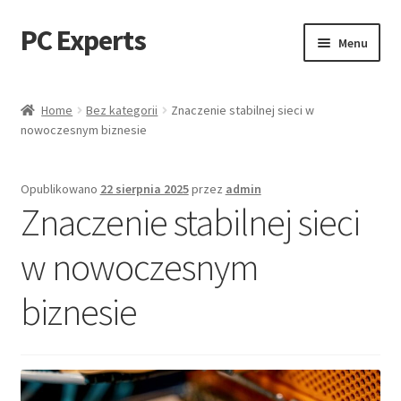
PC Experts
Przejdź
Przejdź
Menu
do
do
nawigacji
treści
Sklep
Home
Bez kategorii
Znaczenie stabilnej sieci w
nowoczesnym biznesie
Blog
Opublikowano
22 sierpnia 2025
przez
admin
Znaczenie stabilnej sieci
w nowoczesnym
biznesie