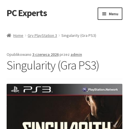
PC Experts
Przejdź
Przejdź
Menu
do
do
nawigacji
treści
Sklep
Home
Gry PlayStation 3
Singularity (Gra PS3)
Blog
Opublikowano
3 czerwca 2026
przez
admin
Singularity (Gra PS3)