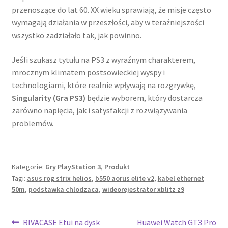
przenoszące do lat 60. XX wieku sprawiają, że misje często
wymagają działania w przeszłości, aby w teraźniejszości
wszystko zadziałało tak, jak powinno.
Jeśli szukasz tytułu na PS3 z wyraźnym charakterem,
mrocznym klimatem postsowieckiej wyspy i
technologiami, które realnie wpływają na rozgrywkę,
Singularity (Gra PS3)
będzie wyborem, który dostarcza
zarówno napięcia, jak i satysfakcji z rozwiązywania
problemów.
Kategorie:
Gry PlayStation 3
,
Produkt
Tagi:
asus rog strix helios
,
b550 aorus elite v2
,
kabel ethernet
50m
,
podstawka chlodzaca
,
wideorejestrator xblitz z9
Nawigacja
Poprzedni
Następny
RIVACASE Etui na dysk
Huawei Watch GT3 Pro