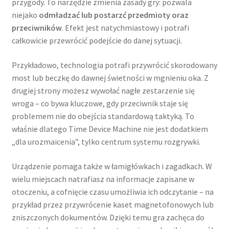
przygody. To narzędzie zmienia zasady gry: pozwala
niejako
odmładzać lub postarzć przedmioty oraz
przeciwników
. Efekt jest natychmiastowy i potrafi
całkowicie przewrócić podejście do danej sytuacji.
Przykładowo, technologia potrafi przywrócić skorodowany
most lub beczkę do dawnej świetności w mgnieniu oka. Z
drugiej strony możesz wywołać nagłe zestarzenie się
wroga – co bywa kluczowe, gdy przeciwnik staje się
problemem nie do obejścia standardową taktyką. To
właśnie dlatego Time Device Machine nie jest dodatkiem
„dla urozmaicenia”, tylko centrum systemu rozgrywki.
Urządzenie pomaga także w łamigłówkach i zagadkach. W
wielu miejscach natrafiasz na informacje zapisane w
otoczeniu, a cofnięcie czasu umożliwia ich odczytanie – na
przykład przez przywrócenie kaset magnetofonowych lub
zniszczonych dokumentów. Dzięki temu gra zachęca do