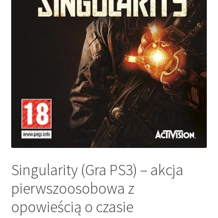
Singularity (Gra PS3) – akcja
pierwszoosobowa z
opowieścią o czasie