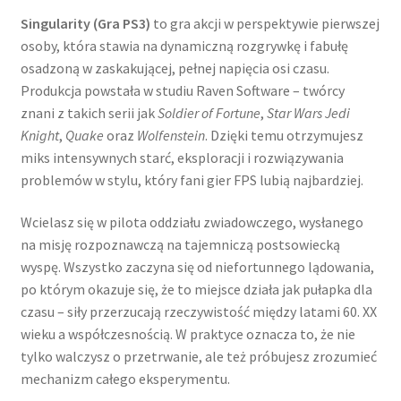
Singularity (Gra PS3)
to gra akcji w perspektywie pierwszej
osoby, która stawia na dynamiczną rozgrywkę i fabułę
osadzoną w zaskakującej, pełnej napięcia osi czasu.
Produkcja powstała w studiu Raven Software – twórcy
znani z takich serii jak
Soldier of Fortune
,
Star Wars Jedi
Knight
,
Quake
oraz
Wolfenstein
. Dzięki temu otrzymujesz
miks intensywnych starć, eksploracji i rozwiązywania
problemów w stylu, który fani gier FPS lubią najbardziej.
Wcielasz się w pilota oddziału zwiadowczego, wysłanego
na misję rozpoznawczą na tajemniczą postsowiecką
wyspę. Wszystko zaczyna się od niefortunnego lądowania,
po którym okazuje się, że to miejsce działa jak pułapka dla
czasu – siły przerzucają rzeczywistość między latami 60. XX
wieku a współczesnością. W praktyce oznacza to, że nie
tylko walczysz o przetrwanie, ale też próbujesz zrozumieć
mechanizm całego eksperymentu.