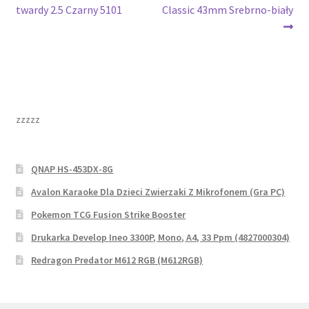
wpis:
wpis:
twardy 2.5 Czarny 5101
Classic 43mm Srebrno-biały
wpisu
zzzzz
QNAP HS-453DX-8G
Avalon Karaoke Dla Dzieci Zwierzaki Z Mikrofonem (Gra PC)
Pokemon TCG Fusion Strike Booster
Drukarka Develop Ineo 3300P, Mono, A4, 33 Ppm (4827000304)
Redragon Predator M612 RGB (M612RGB)