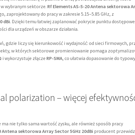
g w wybranym sektorze.
Rf Elements AS-5-20 Antena sektorowa A
, zaprojektowany do pracy w zakresie 5.15–5.85 GHz, z
0 dBi
. Dzięki temu łatwiej zaplanować pokrycie punktu dostępowe
ści dla urządzeń w obszarze działania.
, gdzie liczy się kierunkowość i wydajność: od sieci firmowych, pr
rojekty, w których sektorowe promieniowanie pomaga zoptymaliz
Ω
i wykorzystuje złącze
RP-SMA
, co ułatwia dopasowanie do typow
al polarization – więcej efektywnoś
ma nie tylko sama wartość zysku, ale również sposób pracy
0 Antena sektorowa Array Sector 5GHz 20dBi
producent przewidz