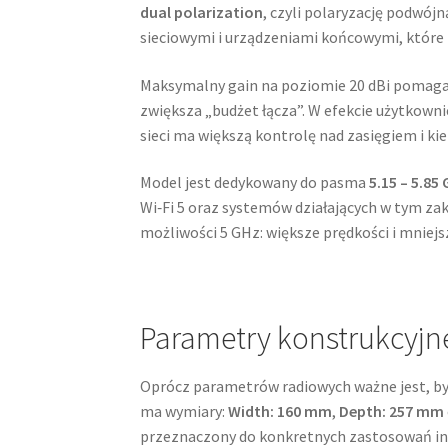
dual polarization
, czyli polaryzację podwój
sieciowymi i urządzeniami końcowymi, które
Maksymalny gain na poziomie 20 dBi pomaga 
zwiększa „budżet łącza”. W efekcie użytkowni
sieci ma większą kontrolę nad zasięgiem i ki
Model jest dedykowany do pasma
5.15 – 5.85
Wi‑Fi 5 oraz systemów działających w tym zak
możliwości 5 GHz: większe prędkości i mniej
Parametry konstrukcyj
Oprócz parametrów radiowych ważne jest, by 
ma wymiary:
Width: 160 mm
,
Depth: 257 mm
przeznaczony do konkretnych zastosowań inst