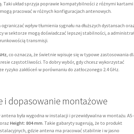
ną. Taki układ sprzyja poprawie kompatybilności z różnymi kartami
 mogą pracować w różnych konfiguracjach antenowych.
ograniczać wpływ tłumienia sygnału na dłuższych dystansach ora
cy w sektorze mogą doświadczać lepszej stabilności, a administra
erunkowością transmisji.
 GHz
, co oznacza, że świetnie wpisuje się w typowe zastosowania dl
resie częstotliwości. To dobry wybór, gdy chcesz wykorzystać
sze ryzyko zakłóceń w porównaniu do zatłoczonego 2.4 GHz.
ne i dopasowanie montażowe
antena była wygodna w instalacji i przewidywalna w montażu. AS
oraz
Height: 804 mm
. Takie gabaryty sugerują, że to produkt
alacyjnych, gdzie antena ma pracować stabilnie i w jasno