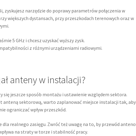
Bi, zyskujesz narzędzie do poprawy parametrów połączenia w
 przy większych dystansach, przy przeszkodach terenowych oraz w
ymi.
śmie 5 GHz i chcesz uzyskać wyższy zysk.
kompatybilności z różnymi urządzeniami radiowymi.
ł anteny w instalacji?
y się jeszcze sposób montażu i ustawienie względem sektora.
t anteną sektorową, warto zaplanować miejsce instalacji tak, aby
śnie ograniczać wpływ przeszkód.
e dla realnego zasięgu. Zwróć też uwagę na to, by przewód anteno
ływa na straty w torze i stabilność pracy.