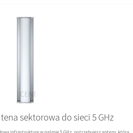
ntena sektorowa do sieci 5 GHz
ową infrastrukturę w paśmie 5 GHz, potrzebujesz anteny, która