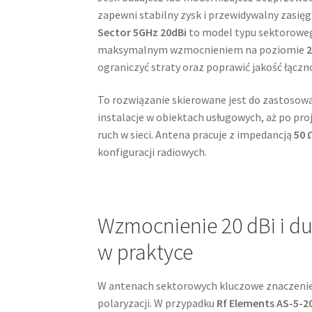
zapewni stabilny zysk i przewidywalny zasię
Sector 5GHz 20dBi
to model typu sektorowego
maksymalnym wzmocnieniem na poziomie
2
ograniczyć straty oraz poprawić jakość łączno
To rozwiązanie skierowane jest do zastosowań
instalacje w obiektach usługowych, aż po p
ruch w sieci. Antena pracuje z impedancją
50 
konfiguracji radiowych.
Wzmocnienie 20 dBi i du
w praktyce
W antenach sektorowych kluczowe znaczenie 
polaryzacji. W przypadku
Rf Elements AS-5-2