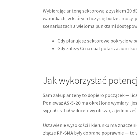
Wybierając antenę sektorową z zyskiem 20 d
warunkach, w których liczy się budżet mocy:
scenariuszach z wieloma punktami dostępow
Gdy planujesz sektorowe pokrycie w pa
Gdy zależy Ci na dual polarization i 
Jak wykorzystać potencja
Sam zakup anteny to dopiero początek — licz
Ponieważ
AS-5-20
ma określone wymiary i jes
sygnał trafiał w docelowy obszar, a jednocze
Ustawienie wysokości i kierunku ma znaczeni
złącze
RP-SMA
były dobrane poprawnie — to wp