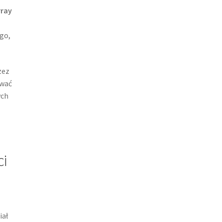
rray
go,
zez
ować
ych
ci
iał