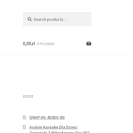
Search
Search
for:
0,00
zł
0 Produkt
zzzzz
QNAP HS-453DX-8G
Avalon Karaoke Dla Dzieci
Zwierzaki Z Mikrofonem (Gra PC)