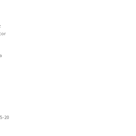
z
tor
a
-5-20