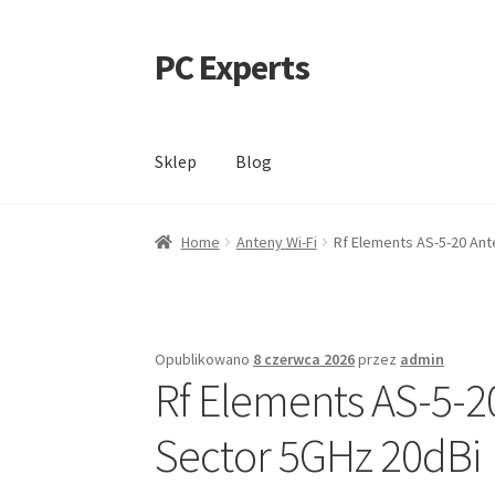
PC Experts
Przejdź
Przejdź
do
do
nawigacji
treści
Sklep
Blog
Home
Anteny Wi-Fi
Rf Elements AS-5-20 An
Opublikowano
8 czerwca 2026
przez
admin
Rf Elements AS-5-2
Sector 5GHz 20dBi