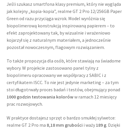
Jeśli szukasz smartfona klasy premium, który nie wygląda
jak kolejny „kopia-kopia”, realme GT 2 Pro 12/256GB Paper
Green od razu przyciąga wzrok. Model wyróżnia się
biopolimerową konstrukcją inspirowaną papierem – to
efekt zaprojektowany tak, by wizualnie i wrażeniowo
kojarzył się z naturalnym materiałem, a jednocześnie
pozostał nowoczesnym, flagowym rozwiązaniem.
To także propozycja dla osób, które stawiają na świadome
wybory. W projekcie zastosowano panel tylny z
biopolimeru opracowany we współpracy z SABIC i z
certyfikatem ISCC. To nie jest jedynie marketing – za tym
stoi długotrwały proces badań i testów, obejmujący ponad
1000 godzin testowania kolorów
w ramach 12 miesięcy
prac rozwojowych.
W praktyce dostajesz sprzęt o bardzo smukłej sylwetce:
realme GT 2 Pro ma
8,18 mm grubości
i waży
189 g
. Dzięki