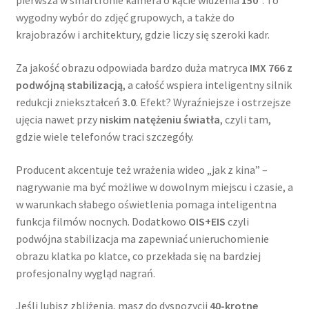
pierwsza w smartfonie kamera o kącie widzenia
150°
. To
wygodny wybór do zdjęć grupowych, a także do
krajobrazów i architektury, gdzie liczy się szeroki kadr.
Za jakość obrazu odpowiada bardzo duża matryca
IMX 766 z
podwójną stabilizacją
, a całość wspiera inteligentny silnik
redukcji zniekształceń
3.0
. Efekt? Wyraźniejsze i ostrzejsze
ujęcia nawet przy
niskim natężeniu światła
, czyli tam,
gdzie wiele telefonów traci szczegóły.
Producent akcentuje też wrażenia wideo „jak z kina” –
nagrywanie ma być możliwe w dowolnym miejscu i czasie, a
w warunkach słabego oświetlenia pomaga inteligentna
funkcja filmów nocnych. Dodatkowo
OIS+EIS
czyli
podwójna stabilizacja ma zapewniać unieruchomienie
obrazu klatka po klatce, co przekłada się na bardziej
profesjonalny wygląd nagrań.
Jeśli lubisz zbliżenia, masz do dyspozycji
40-krotne