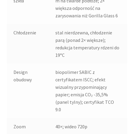
szkła
m na twarde podłoże; 2×
większa odporność na
zarysowania niż Gorilla Glass 6
Chłodzenie
stal nierdzewna, chłodzenie
parą (ponad 2× większe);
redukcja temperatury rdzeni do
19°C
Design
biopolimer SABIC z
obudowy
certyfikatem ISCC; efekt
wizualny przypominający
papier; emisja CO₂ -35,5%
(panel tylny); certyfikat TCO
9.0
Zoom
40×; wideo 720p