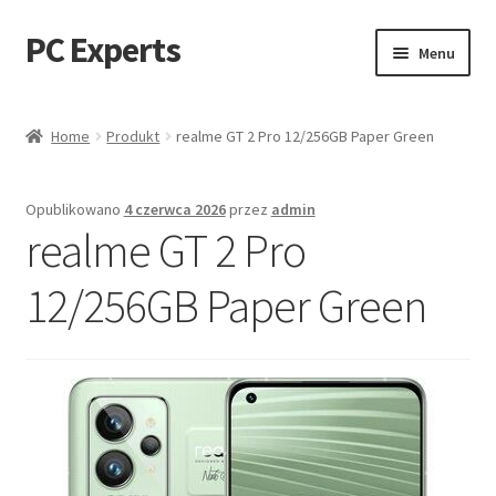
PC Experts
Przejdź
Przejdź
Menu
do
do
nawigacji
treści
Sklep
Home
Produkt
realme GT 2 Pro 12/256GB Paper Green
Blog
Opublikowano
4 czerwca 2026
przez
admin
realme GT 2 Pro
12/256GB Paper Green