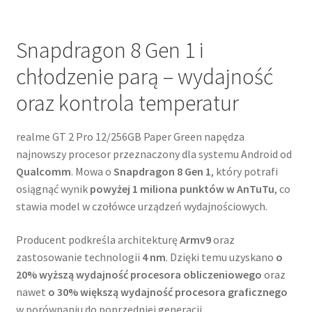
Snapdragon 8 Gen 1 i
chłodzenie parą – wydajność
oraz kontrola temperatur
realme GT 2 Pro 12/256GB Paper Green napędza
najnowszy procesor przeznaczony dla systemu Android od
Qualcomm
. Mowa o
Snapdragon 8 Gen 1
, który potrafi
osiągnąć wynik
powyżej 1 miliona punktów w AnTuTu
, co
stawia model w czołówce urządzeń wydajnościowych.
Producent podkreśla architekturę
Armv9
oraz
zastosowanie technologii
4 nm
. Dzięki temu uzyskano
o
20% wyższą wydajność procesora obliczeniowego
oraz
nawet
o 30% większą wydajność procesora graficznego
w porównaniu do poprzedniej generacji.