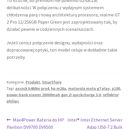
To istotne, bo premium nie powinno oznaczać
delikatności. W połączeniu z wydajnym systemem
chłodzenia parą i nową architekturą procesora, realme GT
2 Pro 12/256GB Paper Green jest zaprojektowany tak, by
działać pewnie w codziennych scenariuszach.
Jeżeli cenisz połączenie designu, wydajności oraz
dopracowanej optyki, ten model celuje w dokładnie takie
potrzeby.
Kategorie:
Produkt
,
Smartfony
Tagi:
asrock b460m pro4
,
hp m26a
,
motorola moto g7 play
,
p100
,
power-bank xiaomi 20000mah gen 2! quickcharge 3.0
,
reflektor
philips
Nawigacja
Poprzedni
Następny
Max4Power Bateria do HP
Intel® Intel Ethernet Server
wpis:
wpis:
Pavilion DV9700 DV9500
Adap I350-T2 Bulk