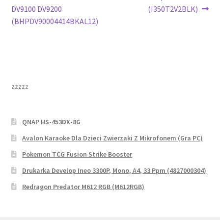
wpisu
DV9100 DV9200
(I350T2V2BLK)
(BHPDV90004414BKAL12)
zzzzz
QNAP HS-453DX-8G
Avalon Karaoke Dla Dzieci Zwierzaki Z Mikrofonem (Gra PC)
Pokemon TCG Fusion Strike Booster
Drukarka Develop Ineo 3300P, Mono, A4, 33 Ppm (4827000304)
Redragon Predator M612 RGB (M612RGB)