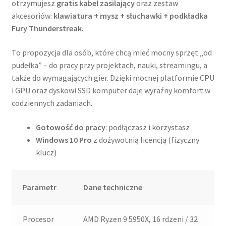
otrzymujesz
gratis kabel zasilający
oraz zestaw
akcesoriów:
klawiatura + mysz + słuchawki + podkładka
Fury Thunderstreak
.
To propozycja dla osób, które chcą mieć mocny sprzęt „od
pudełka” – do pracy przy projektach, nauki, streamingu, a
także do wymagających gier. Dzięki mocnej platformie CPU
i GPU oraz dyskowi SSD komputer daje wyraźny komfort w
codziennych zadaniach.
Gotowość do pracy
: podłączasz i korzystasz
Windows 10 Pro
z dożywotnią licencją (fizyczny
klucz)
Parametr
Dane techniczne
Procesor
AMD Ryzen 9 5950X, 16 rdzeni / 32