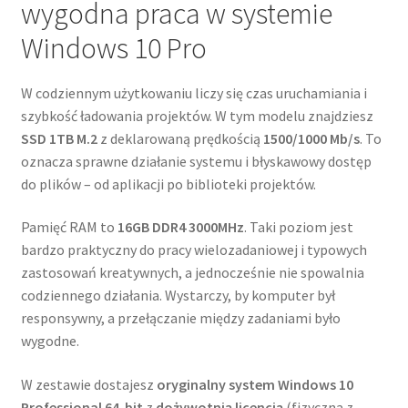
wygodna praca w systemie
Windows 10 Pro
W codziennym użytkowaniu liczy się czas uruchamiania i
szybkość ładowania projektów. W tym modelu znajdziesz
SSD 1TB M.2
z deklarowaną prędkością
1500/1000 Mb/s
. To
oznacza sprawne działanie systemu i błyskawowy dostęp
do plików – od aplikacji po biblioteki projektów.
Pamięć RAM to
16GB DDR4 3000MHz
. Taki poziom jest
bardzo praktyczny do pracy wielozadaniowej i typowych
zastosowań kreatywnych, a jednocześnie nie spowalnia
codziennego działania. Wystarczy, by komputer był
responsywny, a przełączanie między zadaniami było
wygodne.
W zestawie dostajesz
oryginalny system Windows 10
Professional 64-bit
z
dożywotnią licencją
(fizyczna z