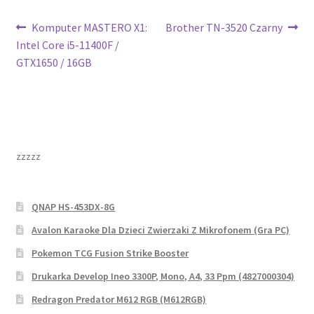
Nawigacja
Poprzedni
Następny
Komputer MASTERO X1:
Brother TN-3520 Czarny
wpis:
wpis:
Intel Core i5-11400F /
wpisu
GTX1650 / 16GB
zzzzz
QNAP HS-453DX-8G
Avalon Karaoke Dla Dzieci Zwierzaki Z Mikrofonem (Gra PC)
Pokemon TCG Fusion Strike Booster
Drukarka Develop Ineo 3300P, Mono, A4, 33 Ppm (4827000304)
Redragon Predator M612 RGB (M612RGB)