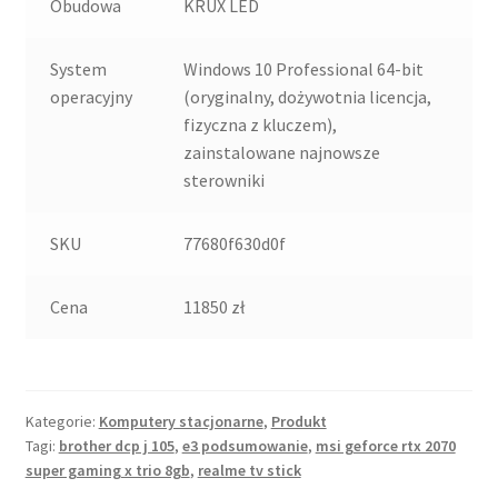
Obudowa
KRUX LED
System
Windows 10 Professional 64-bit
operacyjny
(oryginalny, dożywotnia licencja,
fizyczna z kluczem),
zainstalowane najnowsze
sterowniki
SKU
77680f630d0f
Cena
11850 zł
Kategorie:
Komputery stacjonarne
,
Produkt
Tagi:
brother dcp j 105
,
e3 podsumowanie
,
msi geforce rtx 2070
super gaming x trio 8gb
,
realme tv stick