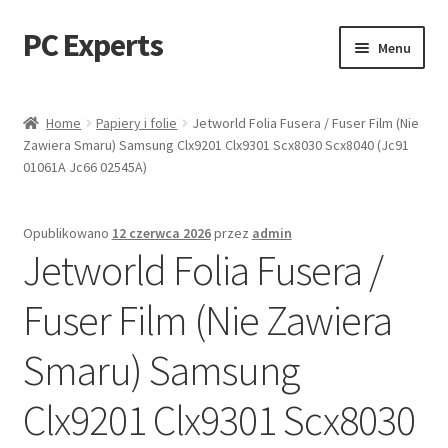
PC Experts
Przejdź
Przejdź
Menu
do
do
nawigacji
treści
Sklep
Home
Papiery i folie
Jetworld Folia Fusera / Fuser Film (Nie
Zawiera Smaru) Samsung Clx9201 Clx9301 Scx8030 Scx8040 (Jc91
Blog
01061A Jc66 02545A)
Opublikowano
12 czerwca 2026
przez
admin
Jetworld Folia Fusera /
Fuser Film (Nie Zawiera
Smaru) Samsung
Clx9201 Clx9301 Scx8030