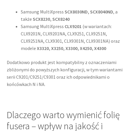
Samsung MultiXpress
SCX8030ND, SCX8040ND
, a
także
SCX8230, SCX8240
Samsung MultiXpress
CLX9201
(w wariantach:
CLX9201N, CLX9201NA, CLX9251, CLX9251N,
CLX9251NA, CLX9301, CLX9301N, CLX9301NA) oraz
modele
X3320, X3250, X3300, X4250, X4300
Dodatkowo produkt jest kompatybilny z oznaczeniami
zbliżonymi do powyższych konfiguracji, w tym wariantami
serii C9201/C9251/C9301 oraz ich odpowiednikami o
końcówkach N i NA.
Dlaczego warto wymienić folię
fusera – wpływ na jakość i