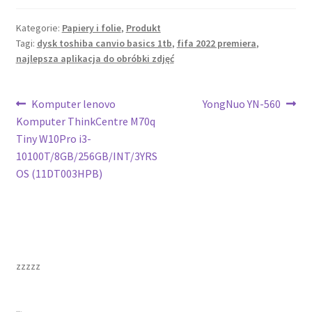
Kategorie:
Papiery i folie
,
Produkt
Tagi:
dysk toshiba canvio basics 1tb
,
fifa 2022 premiera
,
najlepsza aplikacja do obróbki zdjęć
Nawigacja
Poprzedni
Następny
Komputer lenovo
YongNuo YN-560
wpis:
wpis:
Komputer ThinkCentre M70q
wpisu
Tiny W10Pro i3-
10100T/8GB/256GB/INT/3YRS
OS (11DT003HPB)
zzzzz