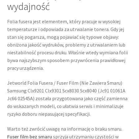
wydajność
Folia fusera jest elementem, który pracuje w wysokiej
temperaturze i odpowiada za utrwalanie tonera. Gdy jej
stan się pogarsza, mogą pojawiać się typowe objawy:
obniżona jakość wydruków, problemy z utrwalaniem lub
niestabilność procesu druku. Właśnie wtedy wymiana folii
bywa najszybszym sposobem przywrócenia prawidłowej
pracy urządzenia.
Jetworld Folia Fusera / Fuser Film (Nie Zawiera Smaru)
Samsung Clx9201 Clx9301 Scx8030 Scx8040 (Jc91 01061A
Jc66 02545A) została przygotowana jako część zamienna
do wskazanych modeli, co ułatwia serwis i minimalizuje
ryzyko doboru niepasującej specyfikacji.
Warto też zwrócić uwagę na informację o braku smaru.
Fuser film bez smaru
sprzyja utrzymaniu czystości w