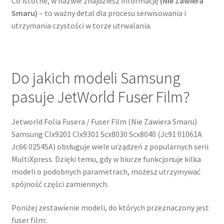
Co istotne, w nazwie znajdziesz informację
(Nie Zawiera
Smaru)
– to ważny detal dla procesu serwisowania i
utrzymania czystości w torze utrwalania.
Do jakich modeli Samsung
pasuje JetWorld Fuser Film?
Jetworld Folia Fusera / Fuser Film (Nie Zawiera Smaru)
Samsung Clx9201 Clx9301 Scx8030 Scx8040 (Jc91 01061A
Jc66 02545A) obsługuje wiele urządzeń z popularnych serii
MultiXpress. Dzięki temu, gdy w biurze funkcjonuje kilka
modeli o podobnych parametrach, możesz utrzymywać
spójność części zamiennych.
Poniżej zestawienie modeli, do których przeznaczony jest
fuser film: