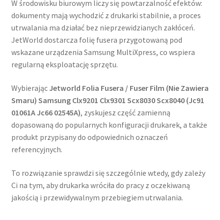
W środowisku biurowym liczy się powtarzalność efektów:
dokumenty mają wychodzić z drukarki stabilnie, a proces
utrwalania ma działać bez nieprzewidzianych zakłóceń.
JetWorld dostarcza folię fusera przygotowaną pod
wskazane urządzenia Samsung MultiXpress, co wspiera
regularną eksploatację sprzętu.
Wybierając
Jetworld Folia Fusera / Fuser Film (Nie Zawiera
Smaru) Samsung Clx9201 Clx9301 Scx8030 Scx8040 (Jc91
01061A Jc66 02545A)
, zyskujesz część zamienną
dopasowaną do popularnych konfiguracji drukarek, a także
produkt przypisany do odpowiednich oznaczeń
referencyjnych.
To rozwiązanie sprawdzi się szczególnie wtedy, gdy zależy
Ci na tym, aby drukarka wróciła do pracy z oczekiwaną
jakością i przewidywalnym przebiegiem utrwalania.