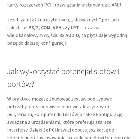
karty rozszerzeń PCI i rozwiązania w standardzie AMR.
Jeżeli zależy Ci na czytelnych, „klasycznych” portach –
takich jak
PS/2, COM, VGA czy LPT
– oraz na
wielokanałowym wyjściu
3x AUDIO
, ta płyta daje wygodną
bazę do dalszej konfiguracji.
Jak wykorzystać potencjał slotów i
portów?
W praktyce możesz zbudować zestaw pod typowe
potrzeby, np. stanowisko biurowe z klasycznymi
peryferiami, komputer do testów, a także konfigurację
związana z urządzeniami, które preferują starsze
interfejsy. Dzięki
3x PCI
łatwiej dopasujesz kartę do
konkretnego zastosowania, a dzięki panelowi tylnemu nie