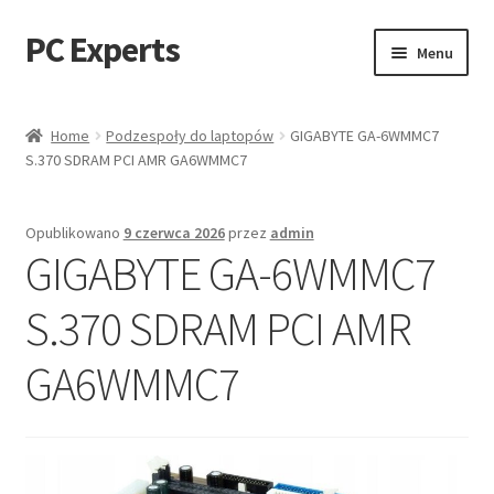
PC Experts
Przejdź
Przejdź
Menu
do
do
nawigacji
treści
Sklep
Home
Podzespoły do laptopów
GIGABYTE GA-6WMMC7
S.370 SDRAM PCI AMR GA6WMMC7
Blog
Opublikowano
9 czerwca 2026
przez
admin
GIGABYTE GA-6WMMC7
S.370 SDRAM PCI AMR
GA6WMMC7