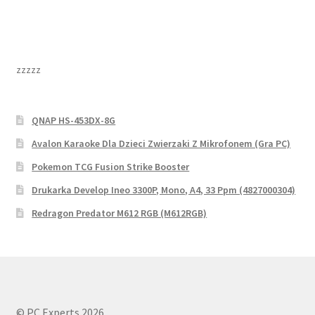
zzzzz
QNAP HS-453DX-8G
Avalon Karaoke Dla Dzieci Zwierzaki Z Mikrofonem (Gra PC)
Pokemon TCG Fusion Strike Booster
Drukarka Develop Ineo 3300P, Mono, A4, 33 Ppm (4827000304)
Redragon Predator M612 RGB (M612RGB)
© PC Experts 2026