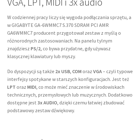
VGA, LPT, MIDI i 3x audio
W codziennej pracy liczy się wygoda podłączania sprzętu, a
w GIGABYTE GA-6WMMC7 S.370 SDRAM PCI AMR
GA6WMMC7 producent przygotował zestaw z myślą o
różnorodnych zastosowaniach. Na panelu tylnym
znajdziesz
PS/2
, co bywa przydatne, gdy używasz
klasycznej klawiatury lub myszy.
Do dyspozycji są także
2x USB
,
COM
oraz
VGA
– czyli typowe
interfejsy spotykane w starszych konfiguracjach. Jest też
LPT
oraz
MIDI
, co może mieć znaczenie w środowiskach
technicznych, przemysłowych lub muzycznych. Dodatkowo
dostępne jest
3x AUDIO
, dzięki czemu łatwiej zbudować
podstawowy zestaw dźwiękowy.