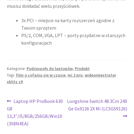
musisz dokładać wielu przejściówek.
3x PCI – miejsce na karty rozszerzeń zgodne z
Twoim sprzętem
PS/2, COM, VGA, LPT – porty przydatne w starszych
konfiguracjach
Kategorie:
Podzespoły do laptopów
,
Produkt
Tagi:
film o cofaniu się w czasie
,
mi 2 pro
,
wideorejestrator
xblitz z9
Nawigacja
Poprzedni
Następny
Laptop HP ProBook 630
Longshine Switch 48.3Cm 24X
wpis:
wpis:
G8
Ge Gs9126 2X Mi (LCSGS9126)
wpisu
13,3″/i5/8GB/256GB/Win10
(3S8N4EA)