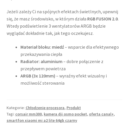
Jeżeli zależy Ci na spójnych efektach świetlnych, upewnij
się, że masz środowisko, w którym działa
RGB FUSION 2.0
.
Wtedy podświetlenie 3 wentylatorów ARGB będzie
wyglądać dokładnie tak, jak tego oczekujesz.
Materiał bloku: miedź
– wsparcie dla efektywnego
przekazywania ciepła
Radiator: aluminium
– dobre połączenie z
przepływem powietrza
ARGB (3x 120mm)
– wyraźny efekt wizualny i
możliwość sterowania
Kategorie:
Chłodzenie procesora
,
Produkt
Tagi:
corsair mm300
,
kamera dji osmo pocket
,
oferta canal+
,
smartfon xiaomi mi a2 lite 64gb czarny