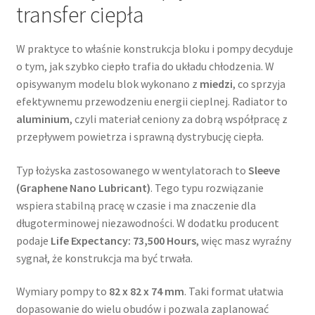
transfer ciepła
W praktyce to właśnie konstrukcja bloku i pompy decyduje
o tym, jak szybko ciepło trafia do układu chłodzenia. W
opisywanym modelu blok wykonano z
miedzi
, co sprzyja
efektywnemu przewodzeniu energii cieplnej. Radiator to
aluminium
, czyli materiał ceniony za dobrą współpracę z
przepływem powietrza i sprawną dystrybucję ciepła.
Typ łożyska zastosowanego w wentylatorach to
Sleeve
(Graphene Nano Lubricant)
. Tego typu rozwiązanie
wspiera stabilną pracę w czasie i ma znaczenie dla
długoterminowej niezawodności. W dodatku producent
podaje
Life Expectancy: 73,500 Hours
, więc masz wyraźny
sygnał, że konstrukcja ma być trwała.
Wymiary pompy to
82 x 82 x 74 mm
. Taki format ułatwia
dopasowanie do wielu obudów i pozwala zaplanować