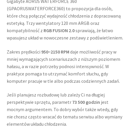
Gigabyte AORUS WATERFORCE 360
(GPAORUSWATERFORCE360) to propozycja dla osób,
które chcą połączyć wydajność chłodzenia z dopracowaną
estetyką. Trzy wentylatory 120 mm ARGB oraz
kompatybilność z
RGB FUSION 2.0
sprawiają, że łatwo
wpasujesz układ w nowoczesne zestawy z podświetleniem.
Zakres prędkości
950~2150 RPM
daje możliwość pracy w
mniej wymagających scenariuszach z niższym poziomem
hałasu, a w razie potrzeby podnosi intensywność. W
praktyce pomaga to utrzymać komfort słuchu, gdy
komputer pracuje w tle albo podczas codziennych zadań.
Jeśli planujesz rozbudowę lub zależy Ci na długiej
perspektywie sprzętu, parametr
73 500 godzin
jest
mocnym argumentem. To dobry wybór także wtedy, gdy
nie chcesz często wracać do tematu serwisu albo wymiany
elementów układu chłodzenia.