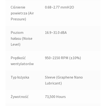
Ciśnienie
0.68~2.77 mmH2O
powietrza (Air
Pressure)
Poziom
16.9~31.0 dBA
hałasu (Noise
Level)
Prędkość
950~2150 RPM (±10%)
wentylatorów
Typ łożyska
Sleeve (Graphene Nano
Lubricant)
Żywotność
73,500 Hours