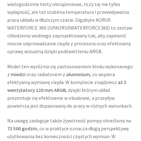
wielogodzinne testy obciążeniowe, liczy się nie tylko
wydajność, ale też stabilna temperatura i przewidywalna
praca układu w dłuższym czasie. Gigabyte AORUS
WATERFORCE 360 (GPAORUSWATERFORCE360) to zestaw
chłodzenia wodnego zaprojektowany tak, aby zapewnić
mocne odprowadzanie ciepła z procesora oraz efektowną
oprawę wizualną dzięki podświetleniu ARGB.
Model ten wyróżnia się zastosowaniem bloku wykonanego
z
miedzi
oraz radiatorem z
aluminium
, co wspiera
efektywną wymianę ciepła. W komplecie znajdziesz
aż 3
wentylatory 120 mm ARGB
, dzięki którym układ
prezentuje się efektownie w obudowie, a przepływ
powietrza jest dopasowany do pracy w różnych warunkach.
Na uwagę zasługuje także żywotność pompy określona na
73 500 godzin
, co w praktyce oznacza długą perspektywę
użytkowania bez konieczności częstych wymian. W