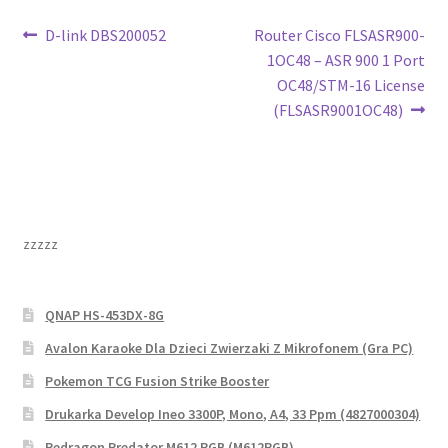
Nawigacja
Poprzedni
Następny
D-link DBS200052
Router Cisco FLSASR900-
wpis:
wpis:
1OC48 – ASR 900 1 Port
wpisu
OC48/STM-16 License
(FLSASR9001OC48)
zzzzz
QNAP HS-453DX-8G
Avalon Karaoke Dla Dzieci Zwierzaki Z Mikrofonem (Gra PC)
Pokemon TCG Fusion Strike Booster
Drukarka Develop Ineo 3300P, Mono, A4, 33 Ppm (4827000304)
Redragon Predator M612 RGB (M612RGB)