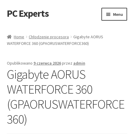
PC Experts
Przejdź
Przejdź
Menu
do
do
nawigacji
treści
Sklep
Home
Chłodzenie procesora
Gigabyte AORUS
WATERFORCE 360 (GPAORUSWATERFORCE360)
Blog
Opublikowano
9 czerwca 2026
przez
admin
Gigabyte AORUS
WATERFORCE 360
(GPAORUSWATERFORCE
360)