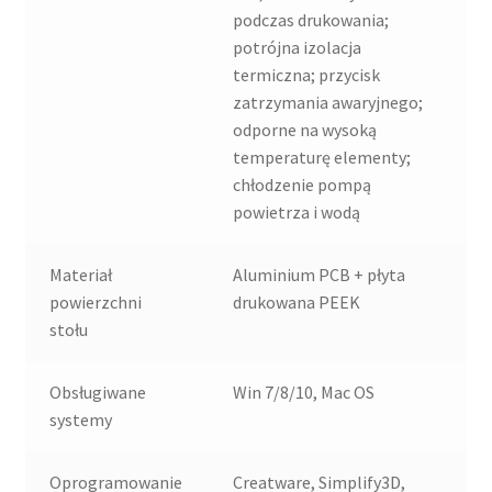
podczas drukowania;
potrójna izolacja
termiczna; przycisk
zatrzymania awaryjnego;
odporne na wysoką
temperaturę elementy;
chłodzenie pompą
powietrza i wodą
Materiał
Aluminium PCB + płyta
powierzchni
drukowana PEEK
stołu
Obsługiwane
Win 7/8/10, Mac OS
systemy
Oprogramowanie
Creatware, Simplify3D,