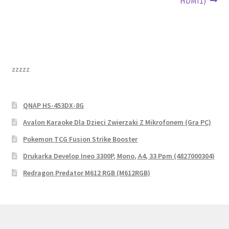
HDMI1)
zzzzz
QNAP HS-453DX-8G
Avalon Karaoke Dla Dzieci Zwierzaki Z Mikrofonem (Gra PC)
Pokemon TCG Fusion Strike Booster
Drukarka Develop Ineo 3300P, Mono, A4, 33 Ppm (4827000304)
Redragon Predator M612 RGB (M612RGB)