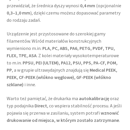
przewidział, że średnica dyszy wynosi
0,4 mm
(opcjonalnie
0,3–1,0 mm
), dzięki czemu możesz dopasować parametry
do rodzaju zadań.
Urządzenie jest przystosowane do szerokiej gamy
filamentów. Wśród materiałów konstrukcyjnych
wymieniono m.in.
PLA, PC, ABS, PA6, PETG, PVDF, TPU,
FLEX, TPE, ASA
. Z kolei materiały wysokotemperaturowe
to m.in.
PPSU, PEI (ULTEM), PA12, PSU, PPS, PA-CF, POM,
PP
, a w grupie ultrawydajnych znajdują się
Medical PEEK,
PEEK, CF-PEEK (włókno węglowe), GF-PEEK (włókno
szklane)
i inne.
Warto też pamiętać, że drukarka ma
autokalibrację
oraz
typ podajnika
Direct
, co wspiera stabilność procesu. A jeśli
pojawia się przerwa w zasilaniu, system potrafi
wznowić
drukowanie od miejsca, w którym zostało zatrzymane
.