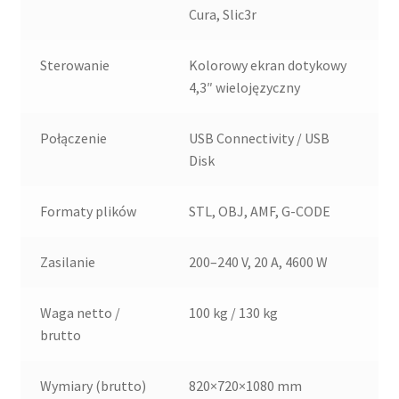
Cura, Slic3r
Sterowanie
Kolorowy ekran dotykowy
4,3″ wielojęzyczny
Połączenie
USB Connectivity / USB
Disk
Formaty plików
STL, OBJ, AMF, G-CODE
Zasilanie
200–240 V, 20 A, 4600 W
Waga netto /
100 kg / 130 kg
brutto
Wymiary (brutto)
820×720×1080 mm