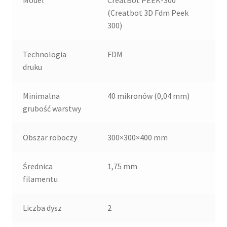
Model
CreatBot PEEK-300
(Creatbot 3D Fdm Peek
300)
Technologia
FDM
druku
Minimalna
40 mikronów (0,04 mm)
grubość warstwy
Obszar roboczy
300×300×400 mm
Średnica
1,75 mm
filamentu
Liczba dysz
2