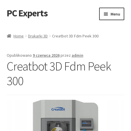
PC Experts
Przejdź
Przejdź
Menu
do
do
nawigacji
treści
Sklep
Home
Drukarki 3D
Creatbot 3D Fdm Peek 300
Blog
Opublikowano
9 czerwca 2026
przez
admin
Creatbot 3D Fdm Peek
300