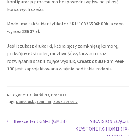
konfiguracja procesu ma bezpośredni wpływ na jakość
końcowych części.
Model ma także identyfikator SKU
10326506b89b
, a cena
wynosi
85507 zł
.
Jeśli szukasz drukarki, która łączy zamkniętą komorę,
podwójny ekstruder, możliwość wyżarzania oraz
rozwiązania stabilizujące wydruk,
Creatbot 3D Fdm Peek
300
jest zaprojektowana właśnie pod takie zadania.
Kategorie:
Drukarki 3D
,
Produkt
Tagi:
panel usb
,
ronin m
,
xbox series v
Nawigacja
Poprzedni
Następny
Beexcellent GM-1 (GM1B)
ABCVISION zŁĄCzE
wpis:
wpis:
KEYSTONE FX-HDMI1 (FX-
wpisu