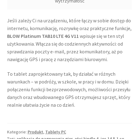
wytrzymałość
Jeśli zależy Ci na urządzeniu, które łączy w sobie dostęp do
internetu, komunikację, rozrywkę oraz praktyczne funkcje,
BLOW Platinum TAB10 LTE 4G V11
wpisuje się w ten styl
użytkowania. Włącza się do codziennych aktywności: od
sprawdzania poczty e-mail, przez komunikatory, aż po
nawigację GPS i pracę z narzędziami biurowymi.
To tablet zaprojektowany tak, by działać w różnych
warunkach – w podróży, w szkole, w pracy i w domu. Dzięki
połączeniu funkcji bezprzewodowych, możliwości przesyłu
danych oraz wbudowanego GPS otrzymujesz sprzęt, który
realnie ułatwia życie na co dzień.
Kategorie:
Produkt
,
Tablety PC
Tagi:
aplikacja do nagrywania gier
,
etui kindle 4
,
ios 14.5.1 co