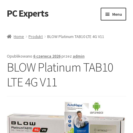
PC Experts
Przejdź
Przejdź
Menu
do
do
nawigacji
treści
Sklep
Home
Produkt
BLOW Platinum TAB10 LTE 4G V11
Blog
Opublikowano
6 czerwca 2026
przez
admin
BLOW Platinum TAB10
LTE 4G V11