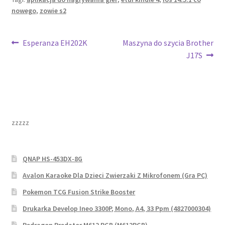
nowego
,
zowie s2
Nawigacja
Poprzedni
Następny
Esperanza EH202K
Maszyna do szycia Brother
wpis:
wpis:
J17S
wpisu
zzzzz
QNAP HS-453DX-8G
Avalon Karaoke Dla Dzieci Zwierzaki Z Mikrofonem (Gra PC)
Pokemon TCG Fusion Strike Booster
Drukarka Develop Ineo 3300P, Mono, A4, 33 Ppm (4827000304)
Redragon Predator M612 RGB (M612RGB)