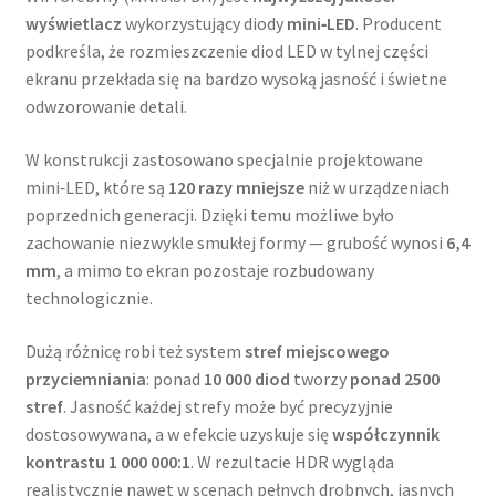
wyświetlacz
wykorzystujący diody
mini‑LED
. Producent
podkreśla, że rozmieszczenie diod LED w tylnej części
ekranu przekłada się na bardzo wysoką jasność i świetne
odwzorowanie detali.
W konstrukcji zastosowano specjalnie projektowane
mini‑LED, które są
120 razy mniejsze
niż w urządzeniach
poprzednich generacji. Dzięki temu możliwe było
zachowanie niezwykle smukłej formy — grubość wynosi
6,4
mm
, a mimo to ekran pozostaje rozbudowany
technologicznie.
Dużą różnicę robi też system
stref miejscowego
przyciemniania
: ponad
10 000 diod
tworzy
ponad 2500
stref
. Jasność każdej strefy może być precyzyjnie
dostosowywana, a w efekcie uzyskuje się
współczynnik
kontrastu 1 000 000:1
. W rezultacie HDR wygląda
realistycznie nawet w scenach pełnych drobnych, jasnych