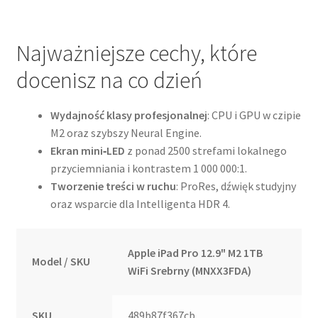
Najważniejsze cechy, które
docenisz na co dzień
Wydajność klasy profesjonalnej
: CPU i GPU w czipie
M2 oraz szybszy Neural Engine.
Ekran mini‑LED
z ponad 2500 strefami lokalnego
przyciemniania i kontrastem 1 000 000:1.
Tworzenie treści w ruchu
: ProRes, dźwięk studyjny
oraz wsparcie dla Intelligenta HDR 4.
Apple iPad Pro 12.9" M2 1TB
Model / SKU
WiFi Srebrny (MNXX3FDA)
SKU
489b87f367cb