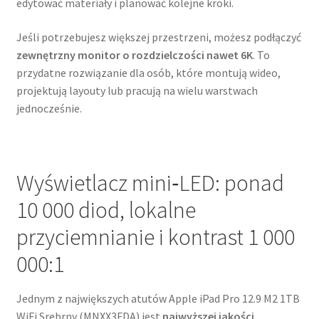
edytować materiały i planować kolejne kroki.
Jeśli potrzebujesz większej przestrzeni, możesz podłączyć
zewnętrzny monitor o rozdzielczości nawet 6K
. To
przydatne rozwiązanie dla osób, które montują wideo,
projektują layouty lub pracują na wielu warstwach
jednocześnie.
Wyświetlacz mini‑LED: ponad
10 000 diod, lokalne
przyciemnianie i kontrast 1 000
000:1
Jednym z największych atutów Apple iPad Pro 12.9 M2 1TB
WiFi Srebrny (MNXX3FDA) jest
najwyższej jakości