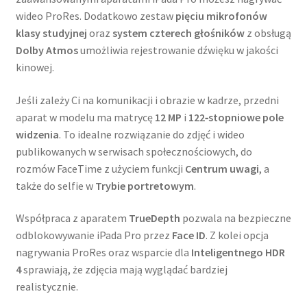
wideo ProRes. Dodatkowo zestaw
pięciu mikrofonów
klasy studyjnej
oraz
system czterech głośników
z obsługą
Dolby Atmos
umożliwia rejestrowanie dźwięku w jakości
kinowej.
Jeśli zależy Ci na komunikacji i obrazie w kadrze, przedni
aparat w modelu ma matrycę
12 MP
i
122‑stopniowe pole
widzenia
. To idealne rozwiązanie do zdjęć i wideo
publikowanych w serwisach społecznościowych, do
rozmów FaceTime z użyciem funkcji
Centrum uwagi
, a
także do selfie w
Trybie portretowym
.
Współpraca z aparatem
TrueDepth
pozwala na bezpieczne
odblokowywanie iPada Pro przez
Face ID
. Z kolei opcja
nagrywania ProRes oraz wsparcie dla
Inteligentnego HDR
4
sprawiają, że zdjęcia mają wyglądać bardziej
realistycznie.