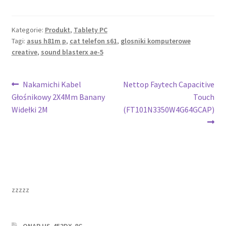
Kategorie:
Produkt
,
Tablety PC
Tagi:
asus h81m p
,
cat telefon s61
,
glosniki komputerowe
creative
,
sound blasterx ae-5
Nawigacja
Poprzedni
Następny
Nakamichi Kabel
Nettop Faytech Capacitive
wpis:
wpis:
Głośnikowy 2X4Mm Banany
Touch
wpisu
Widełki 2M
(FT101N3350W4G64GCAP)
zzzzz
QNAP HS-453DX-8G