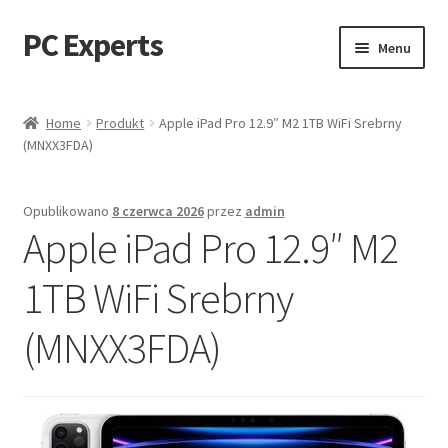
PC Experts
Przejdź
Przejdź
Menu
do
do
nawigacji
treści
Sklep
Home
Produkt
Apple iPad Pro 12.9″ M2 1TB WiFi Srebrny
(MNXX3FDA)
Blog
Opublikowano
8 czerwca 2026
przez
admin
Apple iPad Pro 12.9″ M2
1TB WiFi Srebrny
(MNXX3FDA)