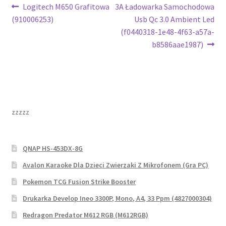
Nawigacja
Poprzedni
Następny
Logitech M650 Grafitowa
3A Ładowarka Samochodowa
wpis:
wpis:
(910006253)
Usb Qc 3.0 Ambient Led
wpisu
(f0440318-1e48-4f63-a57a-
b8586aae1987)
zzzzz
QNAP HS-453DX-8G
Avalon Karaoke Dla Dzieci Zwierzaki Z Mikrofonem (Gra PC)
Pokemon TCG Fusion Strike Booster
Drukarka Develop Ineo 3300P, Mono, A4, 33 Ppm (4827000304)
Redragon Predator M612 RGB (M612RGB)