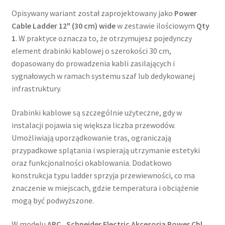
Opisywany wariant został zaprojektowany jako
Power
Cable Ladder 12" (30 cm) wide
w zestawie ilościowym
Qty
1
. W praktyce oznacza to, że otrzymujesz pojedynczy
element drabinki kablowej o szerokości 30 cm,
dopasowany do prowadzenia kabli zasilających i
sygnałowych w ramach systemu szaf lub dedykowanej
infrastruktury.
Drabinki kablowe są szczególnie użyteczne, gdy w
instalacji pojawia się większa liczba przewodów.
Umożliwiają uporządkowanie tras, ograniczają
przypadkowe splątania i wspierają utrzymanie estetyki
oraz funkcjonalności okablowania. Dodatkowo
konstrukcja typu ladder sprzyja przewiewności, co ma
znaczenie w miejscach, gdzie temperatura i obciążenie
mogą być podwyższone.
W modelu
APC , Schneider Electric Akcesoria Power Cbl