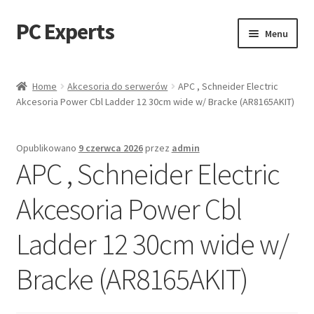
PC Experts
Przejdź
Przejdź
Menu
do
do
nawigacji
treści
Sklep
Home
Akcesoria do serwerów
APC , Schneider Electric
Akcesoria Power Cbl Ladder 12 30cm wide w/ Bracke (AR8165AKIT)
Blog
Opublikowano
9 czerwca 2026
przez
admin
APC , Schneider Electric
Akcesoria Power Cbl
Ladder 12 30cm wide w/
Bracke (AR8165AKIT)