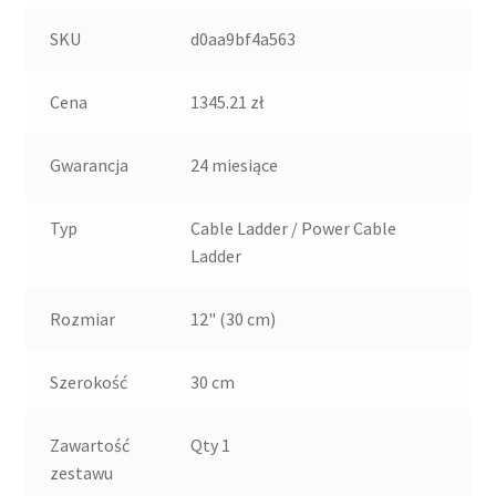
SKU
d0aa9bf4a563
Cena
1345.21 zł
Gwarancja
24 miesiące
Typ
Cable Ladder / Power Cable
Ladder
Rozmiar
12" (30 cm)
Szerokość
30 cm
Zawartość
Qty 1
zestawu