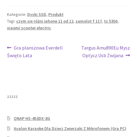
Kategorie:
Dyski SSD
,
Produkt
Tagi:
czym się różni iphone 11 od 12
,
samolot f 117
,
ts 5350
,
xiaomi scooter electric
Nawigacja
Poprzedni
Następny
Gra planszowa Everdell
Targus Amu890Eu Mysz
wpis:
wpis:
Święto Lata
Optycz.Usb Zwijana
wpisu
zzzzz
QNAP HS-453DX-8G
Avalon Karaoke Dla Dzieci Zwierzaki Z Mikrofonem (Gra PC)