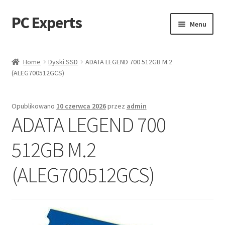
PC Experts
Przejdź
Przejdź
Menu
do
do
nawigacji
treści
Sklep
Home
Dyski SSD
ADATA LEGEND 700 512GB M.2
(ALEG700512GCS)
Blog
Opublikowano
10 czerwca 2026
przez
admin
ADATA LEGEND 700
512GB M.2
(ALEG700512GCS)