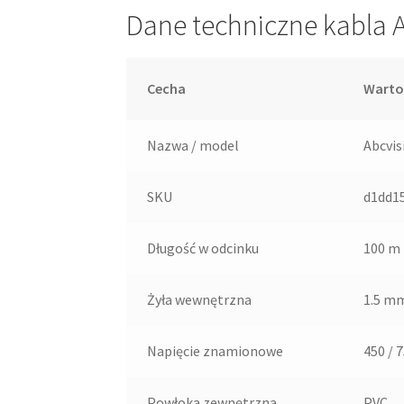
Dane techniczne kabla 
Cecha
Warto
Nazwa / model
Abcvis
SKU
d1dd1
Długość w odcinku
100 m
Żyła wewnętrzna
1.5 mm
Napięcie znamionowe
450 / 7
Powłoka zewnętrzna
PVC