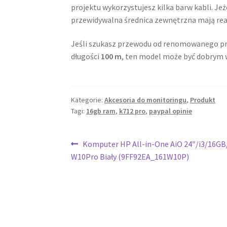
projektu wykorzystujesz kilka barw kabli. Jeże
przewidywalna średnica zewnętrzna mają rea
Jeśli szukasz przewodu od renomowanego pro
długości
100 m
, ten model może być dobrym
Kategorie:
Akcesoria do monitoringu
,
Produkt
Tagi:
16gb ram
,
k712 pro
,
paypal opinie
Nawigacja
Poprzedni
Komputer HP All-in-One AiO 24″/i3/16G
wpis:
W10Pro Biały (9FF92EA_161W10P)
wpisu