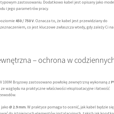
o typowym zastosowaniu. Dodatkowo kabel jest opisany jako mode
wodu i jego parametrów pracy.
 poziomie
450 / 750 V
. Oznacza to, że kabel jest przewidziany do
eznaczeniem, co jest kluczowe zwłaszcza wtedy, gdy zależy Ci na
zewnętrzna – ochrona w codziennyc
750V 100M Brązowy zastosowano powłokę zewnętrzną wykonaną z
P
ze względu na praktyczne właściwości eksploatacyjne i łatwość
rzewodów.
 jako
Ø 2.9 mm
. W praktyce pomaga to ocenić, jak kabel będzie się
ać do istniejących elementów instalacyjnych, takich jak korytka