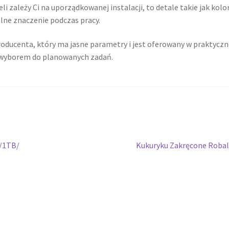
li zależy Ci na uporządkowanej instalacji, to detale takie jak kolor
lne znaczenie podczas pracy.
ducenta, który ma jasne parametry i jest oferowany w praktyczn
 wyborem do planowanych zadań.
Następny
B/1TB/
Kukuryku Zakręcone Roba
wpis: