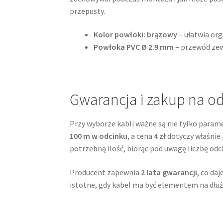
przepusty.
Kolor powłoki: brązowy
– ułatwia org
Powłoka PVC Ø 2.9 mm
– przewód zew
Gwarancja i zakup na o
Przy wyborze kabli ważne są nie tylko param
100 m w odcinku
, a cena
4 zł
dotyczy właśnie 
potrzebną ilość, biorąc pod uwagę liczbę odc
Producent zapewnia
2 lata gwarancji
, co da
istotne, gdy kabel ma być elementem na dłuż