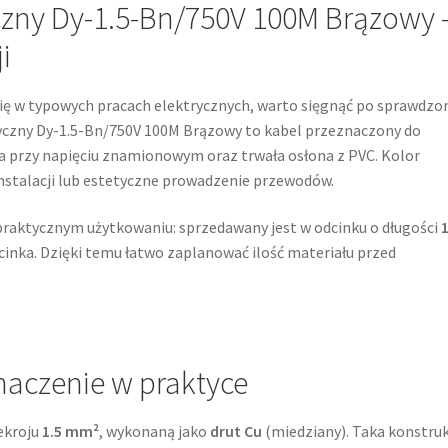
yczny Dy-1.5-Bn/750V 100M Brązowy 
i
się w typowych pracach elektrycznych, warto sięgnąć po sprawdzo
yczny Dy-1.5-Bn/750V 100M Brązowy to kabel przeznaczony do
aca przy napięciu znamionowym oraz trwała osłona z PVC. Kolor
instalacji lub estetyczne prowadzenie przewodów.
praktycznym użytkowaniu: sprzedawany jest w odcinku o długości
cinka. Dzięki temu łatwo zaplanować ilość materiału przed
naczenie w praktyce
ekroju
1.5 mm²
, wykonaną jako
drut Cu
(miedziany). Taka konstruk