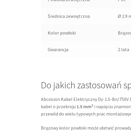
Średnica zewnętrzna
Ø 2.9
Kolor powłoki
Brązo
Gwarancja
2 lata
Do jakich zastosowań s
Abcvision Kabel Elektryczny Dy-1.5-Bn/750V 
kabel o przekroju
1.5 mm²
i napięciu znami
przewód do wielu typowych prac montażowych,
Brązowy kolor powłoki może ułatwić prowadz