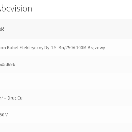
Abcvision
ść
ion Kabel Elektryczny Dy-1.5-Bn/750V 100M Brązowy
5d5d69b
² – Drut Cu
50 V