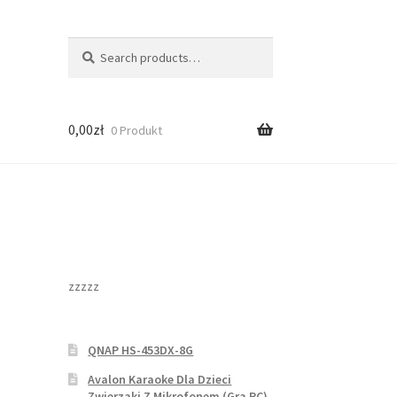
Search
Search
for:
0,00
zł
0 Produkt
zzzzz
QNAP HS-453DX-8G
Avalon Karaoke Dla Dzieci
Zwierzaki Z Mikrofonem (Gra PC)