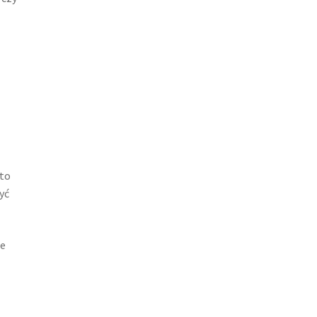
 to
yć
ie