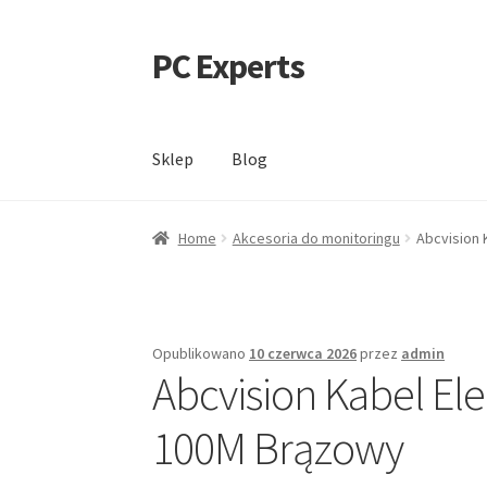
PC Experts
Przejdź
Przejdź
do
do
nawigacji
treści
Sklep
Blog
Home
Akcesoria do monitoringu
Abcvision 
Opublikowano
10 czerwca 2026
przez
admin
Abcvision Kabel El
100M Brązowy