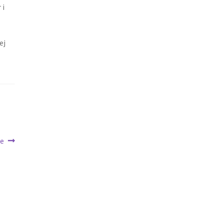
 i
ej
le