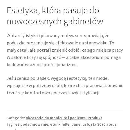
Estetyka, która pasuje do
nowoczesnych gabinetów
Złota stylistyka i pikowany motyw serc sprawiają, że
poduszka prezentuje się efektownie na stanowisku. To
mały detal, ale potrafi zmienić odbiór całego miejsca pracy.
W salonie liczy się spójność — a takie akcesorium pomaga
budować wrażenie profesjonalizmu.
Jeśli cenisz porządek, wygodę i estetykę, ten model
wpisuje się w potrzeby osób, które chcą pracować sprawnie
i czuć się komfortowo podczas każdej stylizacji.
Kategorie:
Akcesoria do manicure i pedicure
,
Produkt
Tagi:
e3 podsumowanie
,
etui kindle
,
panel usb
,
rtx 3070 aorus