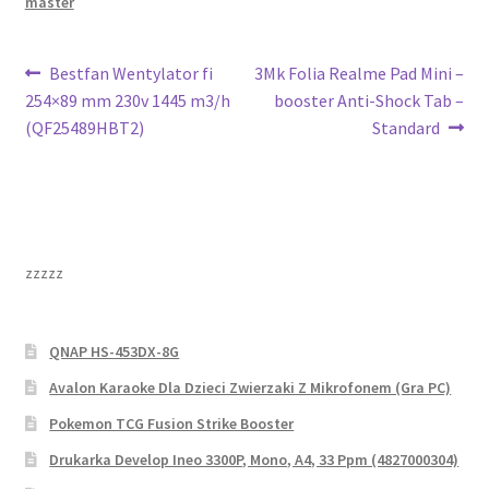
master
Nawigacja
Poprzedni
Następny
Bestfan Wentylator fi
3Mk Folia Realme Pad Mini –
wpis:
wpis:
254×89 mm 230v 1445 m3/h
booster Anti-Shock Tab –
wpisu
(QF25489HBT2)
Standard
zzzzz
QNAP HS-453DX-8G
Avalon Karaoke Dla Dzieci Zwierzaki Z Mikrofonem (Gra PC)
Pokemon TCG Fusion Strike Booster
Drukarka Develop Ineo 3300P, Mono, A4, 33 Ppm (4827000304)