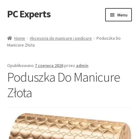
PC Experts
Przejdź
Przejdź
Menu
do
do
nawigacji
treści
Sklep
Home
Akcesoria do manicure i pedicure
Poduszka Do
Manicure Złota
Blog
Opublikowano
7 czerwca 2026
przez
admin
Poduszka Do Manicure
Złota