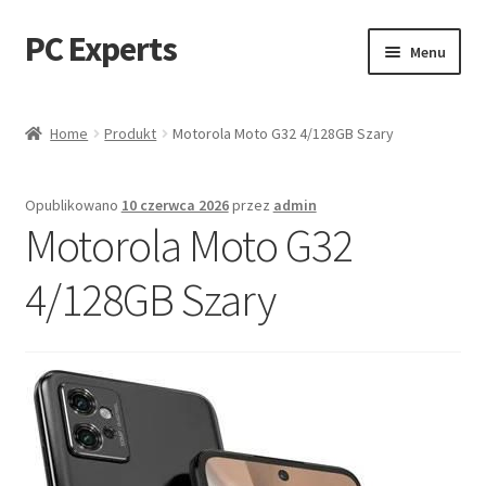
PC Experts
Przejdź
Przejdź
Menu
do
do
nawigacji
treści
Sklep
Home
Produkt
Motorola Moto G32 4/128GB Szary
Blog
Opublikowano
10 czerwca 2026
przez
admin
Motorola Moto G32
4/128GB Szary