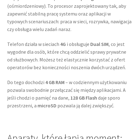
(ośmiordzeniowy). To procesor zaprojektowany tak, aby
zapewnić stabilną pracę systemu oraz aplikacji w
typowych scenariuszach: praca w sieci, rozrywka, nawigacja
czy obsługa wielu zadań naraz.
Telefon działa w sieciach
4G
i obsługuje
Dual SIM
, co jest
wygodne dla osób, które chcą oddzielić sprawy prywatne
od służbowych. Możesz też elastycznie korzystać z ofert
operatorów bez konieczności noszenia dwóch urządzeń.
Do tego dochodzi
4 GB RAM
– w codziennym użytkowaniu
pozwala swobodnie przełączać się między aplikacjami. A
jeśli chodzi o pamięć na dane,
128 GB Flash
daje sporo
przestrzeni, a
microSD
pozwala ją dalej zwiększyć.
Aparaty, które łapią moment: