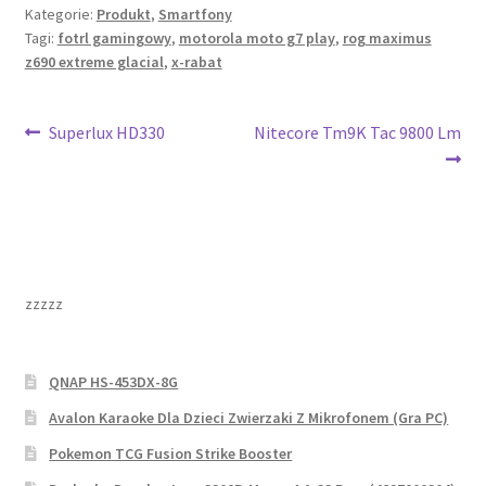
Kategorie:
Produkt
,
Smartfony
Tagi:
fotrl gamingowy
,
motorola moto g7 play
,
rog maximus
z690 extreme glacial
,
x-rabat
Nawigacja
Poprzedni
Następny
Superlux HD330
Nitecore Tm9K Tac 9800 Lm
wpis:
wpis:
wpisu
zzzzz
QNAP HS-453DX-8G
Avalon Karaoke Dla Dzieci Zwierzaki Z Mikrofonem (Gra PC)
Pokemon TCG Fusion Strike Booster