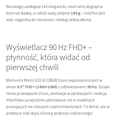
Na uwagę zasługuje też elegancki, neutralny wygląd w
kolorze
Szary
, a całość waży jedynie
184 g
– telefon jest
więc wygodny do noszenia i obsługi jedną dłonią.
Wyświetlacz 90 Hz FHD+ –
płynność, która widać od
pierwszej chwili
Motorola Moto G32 4/128GB Szary wyposażona jest w
ekran
6.5" FHD+ (2400×1080)
z odświeżaniem
90 Hz
. Dzięki
temu przewijanie stron, animacje w aplikacjach i reakcja
interfejsu są wyraźnie płynniejsze niż w modelach
pracujących na niższych częstotliwościach. To detal, ale w
praktyce robi dużą różnicę podczas codziennego