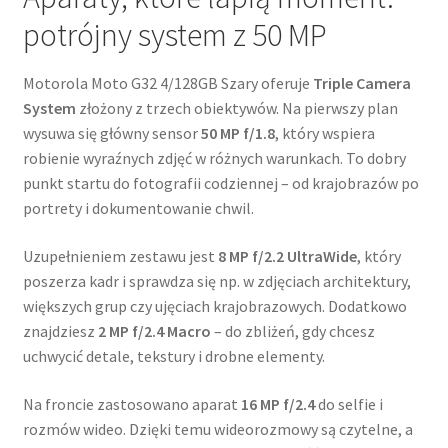
potrójny system z 50 MP
Motorola Moto G32 4/128GB Szary oferuje
Triple Camera
System
złożony z trzech obiektywów. Na pierwszy plan
wysuwa się główny sensor
50 MP f/1.8
, który wspiera
robienie wyraźnych zdjęć w różnych warunkach. To dobry
punkt startu do fotografii codziennej – od krajobrazów po
portrety i dokumentowanie chwil.
Uzupełnieniem zestawu jest
8 MP f/2.2 UltraWide
, który
poszerza kadr i sprawdza się np. w zdjęciach architektury,
większych grup czy ujęciach krajobrazowych. Dodatkowo
znajdziesz
2 MP f/2.4 Macro
– do zbliżeń, gdy chcesz
uchwycić detale, tekstury i drobne elementy.
Na froncie zastosowano aparat
16 MP f/2.4
do selfie i
rozmów wideo. Dzięki temu wideorozmowy są czytelne, a