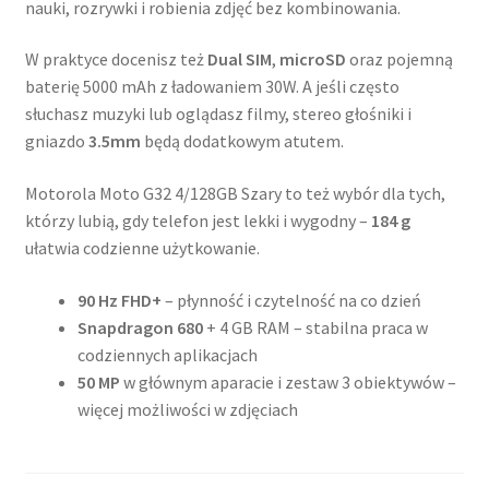
nauki, rozrywki i robienia zdjęć bez kombinowania.
W praktyce docenisz też
Dual SIM
,
microSD
oraz pojemną
baterię 5000 mAh z ładowaniem 30W. A jeśli często
słuchasz muzyki lub oglądasz filmy, stereo głośniki i
gniazdo
3.5mm
będą dodatkowym atutem.
Motorola Moto G32 4/128GB Szary to też wybór dla tych,
którzy lubią, gdy telefon jest lekki i wygodny –
184 g
ułatwia codzienne użytkowanie.
90 Hz FHD+
– płynność i czytelność na co dzień
Snapdragon 680
+ 4 GB RAM – stabilna praca w
codziennych aplikacjach
50 MP
w głównym aparacie i zestaw 3 obiektywów –
więcej możliwości w zdjęciach