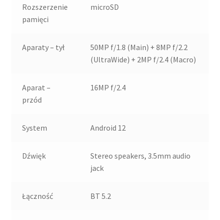
Rozszerzenie
microSD
pamięci
Aparaty – tył
50MP f/1.8 (Main) + 8MP f/2.2
(UltraWide) + 2MP f/2.4 (Macro)
Aparat –
16MP f/2.4
przód
System
Android 12
Dźwięk
Stereo speakers, 3.5mm audio
jack
Łączność
BT 5.2