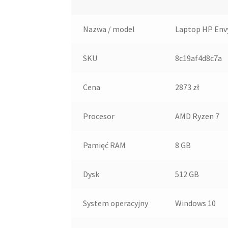
Nazwa / model
Laptop HP Env
SKU
8c19af4d8c7a
Cena
2873 zł
Procesor
AMD Ryzen 7
Pamięć RAM
8 GB
Dysk
512 GB
System operacyjny
Windows 10