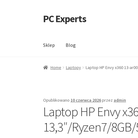
PC Experts
Przejdź
Przejdź
do
do
nawigacji
treści
Sklep
Blog
Home
Laptopy
Laptop HP Envy x360 13-ar0
Opublikowano
10 czerwca 2026
przez
admin
Laptop HP Envy x3
13,3″/Ryzen7/8GB/