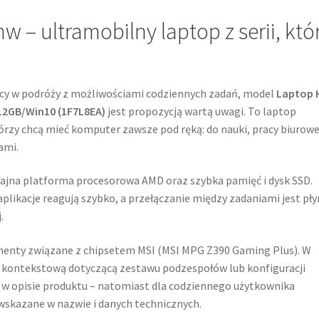
 – ultramobilny laptop z serii, któ
racy w podróży z możliwościami codziennych zadań, model
Laptop 
12GB/Win10 (1F7L8EA)
jest propozycją wartą uwagi. To laptop
rzy chcą mieć komputer zawsze pod ręką: do nauki, pracy biurowe
ami.
dajna platforma procesorowa AMD oraz szybka pamięć i dysk SSD.
plikacje reagują szybko, a przełączanie między zadaniami jest pł
.
elementy związane z chipsetem MSI (MSI MPG Z390 Gaming Plus). W
ę kontekstową dotyczącą zestawu podzespołów lub konfiguracji
w opisie produktu – natomiast dla codziennego użytkownika
wskazane w nazwie i danych technicznych.