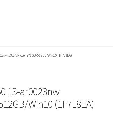
023nw 13,3″/Ryzen7/8GB/512GB/Win10 (1F7L8EA)
60 13-ar0023nw
512GB/Win10 (1F7L8EA)