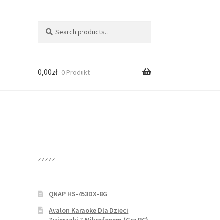
Search
Search
for:
0,00
zł
0 Produkt
zzzzz
QNAP HS-453DX-8G
Avalon Karaoke Dla Dzieci
Zwierzaki Z Mikrofonem (Gra PC)