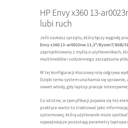
HP Envy x360 13-ar0023nw
lubi ruch
Jeśli szukasz sprzętu, który łączy wygodę p
Envy x360 13-ar0023nw 13,3"/Ryzen7/8GB/5
zaprojektowany z myślą o użytkownikach, któ
multimediów i codziennego zarządzania plik
W tej konfiguracji kluczową rolę odgrywa wy
Dzięki temu system uruchamia się sprawnie, a
nawet wtedy, gdy laptop pracuje intensywniej
Co istotne, w specyfikacji pojawia się też 
praktyce warto to traktować jako informacj
systemowej, którą użytkownik może spotkać 
najważniejsze pozostają parametry laptopa 