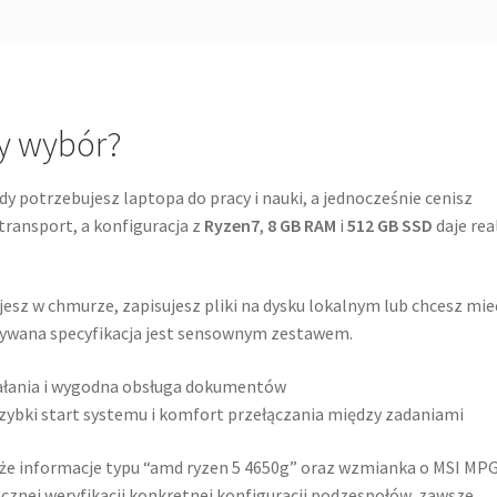
ry wybór?
y potrzebujesz laptopa do pracy i nauki, a jednocześnie cenisz
transport, a konfiguracja z
Ryzen7
,
8 GB RAM
i
512 GB SSD
daje rea
cujesz w chmurze, zapisujesz pliki na dysku lokalnym lub chcesz mie
sywana specyfikacja jest sensownym zestawem.
iałania i wygodna obsługa dokumentów
zybki start systemu i komfort przełączania między zadaniami
akże informacje typu “amd ryzen 5 4650g” oraz wzmianka o MSI MP
acznej weryfikacji konkretnej konfiguracji podzespołów, zawsze