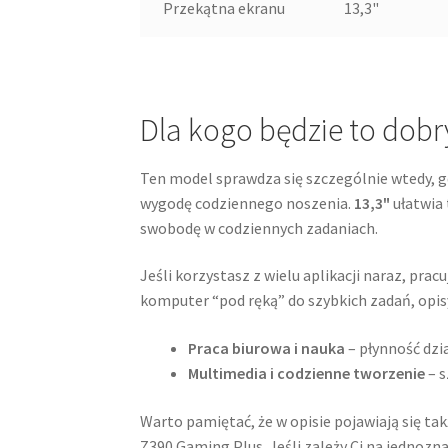
Przekątna ekranu
13,3"
Dla kogo będzie to dob
Ten model sprawdza się szczególnie wtedy, gd
wygodę codziennego noszenia.
13,3"
ułatwia 
swobodę w codziennych zadaniach.
Jeśli korzystasz z wielu aplikacji naraz, pra
komputer “pod ręką” do szybkich zadań, opi
Praca biurowa i nauka
– płynność dz
Multimedia i codzienne tworzenie
– s
Warto pamiętać, że w opisie pojawiają się t
Z390 Gaming Plus. Jeśli zależy Ci na jednozn