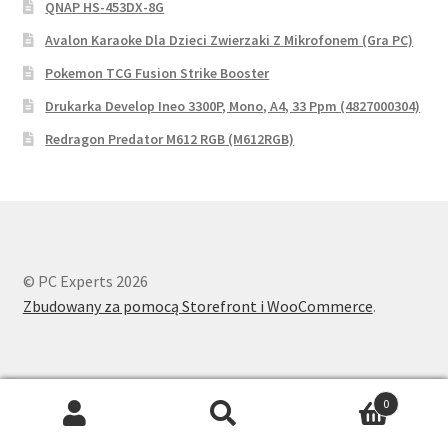
QNAP HS-453DX-8G
Avalon Karaoke Dla Dzieci Zwierzaki Z Mikrofonem (Gra PC)
Pokemon TCG Fusion Strike Booster
Drukarka Develop Ineo 3300P, Mono, A4, 33 Ppm (4827000304)
Redragon Predator M612 RGB (M612RGB)
© PC Experts 2026
Zbudowany za pomocą Storefront i WooCommerce
.
0
Search
Search