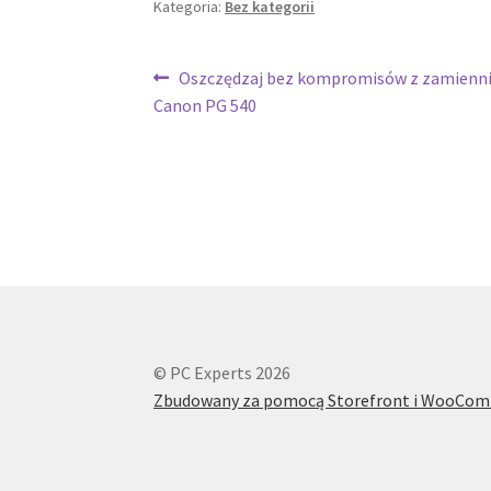
Kategoria:
Bez kategorii
Nawigacja
Poprzedni
Oszczędzaj bez kompromisów z zamienn
wpis:
Canon PG 540
wpisu
© PC Experts 2026
Zbudowany za pomocą Storefront i WooCo