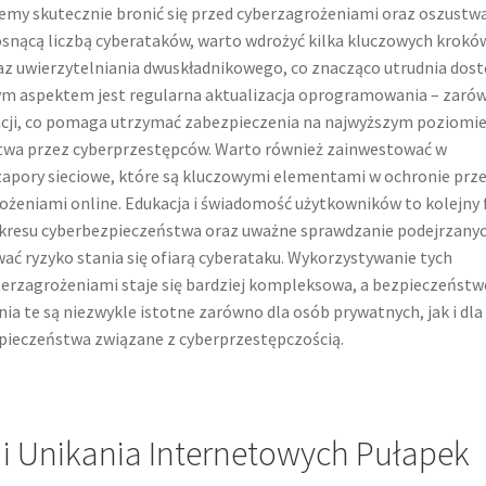
cemy skutecznie bronić się przed cyberzagrożeniami oraz oszustw
osnącą liczbą cyberataków, warto wdrożyć kilka kluczowych krokó
oraz uwierzytelniania dwuskładnikowego, co znacząco utrudnia dos
 aspektem jest regularna aktualizacja oprogramowania – zaró
acji, co pomaga utrzymać zabezpieczenia na najwyższym poziomie
twa przez cyberprzestępców. Warto również zainwestować w
zapory sieciowe, które są kluczowymi elementami w ochronie prz
żeniami online. Edukacja i świadomość użytkowników to kolejny f
zakresu cyberbezpieczeństwa oraz uważne sprawdzanie podejrzany
ć ryzyko stania się ofiarą cyberataku. Wykorzystywanie tych
yberzagrożeniami staje się bardziej kompleksowa, a bezpieczeństw
nia te są niezwykle istotne zarówno dla osób prywatnych, jak i dla
zpieczeństwa związane z cyberprzestępczością.
 Unikania Internetowych Pułapek