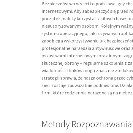
Bezpieczeństwo w sieci to podstawa, gdy ch
internetowymi. Aby zabezpieczyć się przed r
początek, należy korzystać z silnych haseł 
nieautoryzowanym osobom. Kolejnym ważnym
systemu operacyjnego, jak i używanych aplik
zapobiega wykorzystywaniu luk bezpieczeńs
profesjonalne narzędzia antywirusowe oraz 
oszustwami internetowymi oraz innymi zagro
skutecznej obrony – regularne szkolenia z 
wiadomości i linków mogą znacznie zredukowa
strategii sprawia, że nasza ochrona przed c
sieci zostaje zauważalnie podniesione. Działa
firm, które codziennie narażone są na niebe
Metody Rozpoznawania i