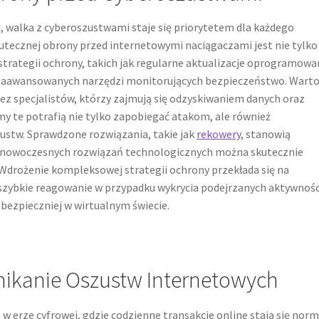
 walka z cyberoszustwami staje się priorytetem dla każdego
tecznej obrony przed internetowymi naciągaczami jest nie tylko
strategii ochrony, takich jak regularne aktualizacje oprogramowa
z zaawansowanych narzędzi monitorujących bezpieczeństwo. Wart
z specjalistów, którzy zajmują się odzyskiwaniem danych oraz
y te potrafią nie tylko zapobiegać atakom, ale również
stw. Sprawdzone rozwiązania, takie jak
rekowery
, stanowią
ji nowoczesnych rozwiązań technologicznych można skutecznie
. Wdrożenie kompleksowej strategii ochrony przekłada się na
 szybkie reagowanie w przypadku wykrycia podejrzanych aktywnośc
 bezpieczniej w wirtualnym świecie.
nikanie Oszustw Internetowych
w erze cyfrowej, gdzie codzienne transakcje online stają się norm