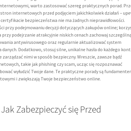
 internetowymi, warto zastosować szereg praktycznych porad. Pr
stron internetowych przed podjęciem jakichkolwiek działań – upe
 w certyfikacie bezpieczeństwa nie ma żadnych nieprawidłowości.
ci przy podejmowaniu decyzji dotyczących zakupów online; korzy
 przy podejrzanie atrakcyjnie niskich cenach zachowaj szczególn
owania antywirusowego oraz regularnie aktualizować system
a danych. Dodatkowo, stosuj silne, unikalne hasła do każdego kont
e zarządzać nimi w sposób bezpieczny. Wreszcie, zawsze bądź
towych, takie jak phishing czy scam, ucząc się rozpoznawać
óbować wyłudzić Twoje dane. Te praktyczne porady są fundament
towymi i zwiększają Twoje bezpieczeństwo online.
 Jak Zabezpieczyć się Przed