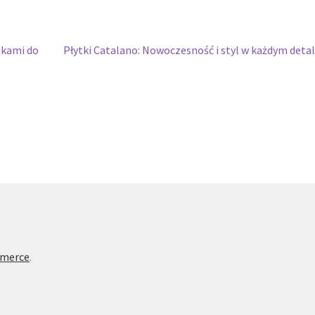
Następny
ikami do
Płytki Catalano: Nowoczesność i styl w każdym deta
wpis:
mmerce
.