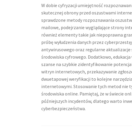
W dobie cyfryzacji umiejętność rozpoznawan
skutecznej obrony przed oszustwami interne
sprawdzone metody rozpoznawania oszustw. 
mailowe, podejrzanie wyglądające strony int
również elementy takie jak niepoprawna gra
próbę wyłudzenia danych przez cyberprzest
antywirusowego oraz regularne aktualizacje
środowiska cyfrowego. Dodatkowo, edukacja w
szanse na szybkie zidentyfikowanie potencj
witryn internetowych, przekazywanie zgłosz
dwuetapowej weryfikacji to kolejne narzędzi
internetowymi. Stosowanie tych metod nie t
środowiska online. Pamiętaj, że w świecie on
późniejszych incydentów, dlatego warto inw
cyberbezpieczeństwa.