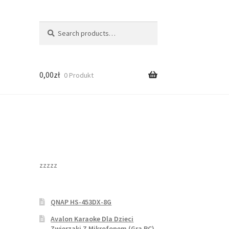
Search
Search
for:
0,00
zł
0 Produkt
zzzzz
QNAP HS-453DX-8G
Avalon Karaoke Dla Dzieci
Zwierzaki Z Mikrofonem (Gra PC)