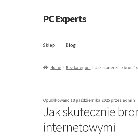
PC Experts
Przejdź
Przejdź
do
do
nawigacji
treści
Sklep
Blog
Home
Bez kategorii
Jak skutecznie bronić 
Opublikowano
13 października 2025
przez
admin
Jak skutecznie bro
internetowymi