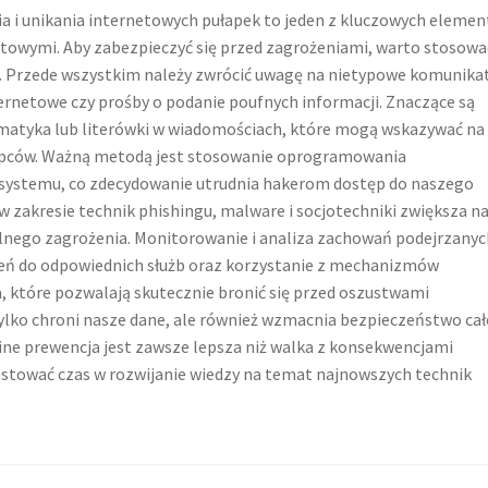
ia i unikania internetowych pułapek to jeden z kluczowych eleme
towymi. Aby zabezpieczyć się przed zagrożeniami, warto stosowa
Przede wszystkim należy zwrócić uwagę na nietypowe komunikat
ernetowe czy prośby o podanie poufnych informacji. Znaczące są
matyka lub literówki w wiadomościach, które mogą wskazywać na
ępców. Ważną metodą jest stosowanie oprogramowania
 systemu, co zdecydowanie utrudnia hakerom dostęp do naszego
 zakresie technik phishingu, malware i socjotechniki zwiększa n
alnego zagrożenia. Monitorowanie i analiza zachowań podejrzanyc
eń do odpowiednich służb oraz korzystanie z mechanizmów
a, które pozwalają skutecznie bronić się przed oszustwami
ylko chroni nasze dane, ale również wzmacnia bezpieczeństwo ca
line prewencja jest zawsze lepsza niż walka z konsekwencjami
estować czas w rozwijanie wiedzy na temat najnowszych technik