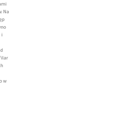
ami
w. Na
tęp
wno
 i
ed
ilar
ch
o w