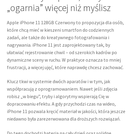
„ogarnia” więcej niż myślisz
Apple iPhone 11 128GB Czerwony to propozycja dla osób,
które chcą mieć w kieszeni smartfon do codziennych
zadań, ale także do kreatywnego fotografowania i
nagrywania. iPhone 11 jest zaprojektowany tak, by
ułatwiać rejestrowanie chwil – od szerokich kadrów po
dynamiczne sceny w ruchu. W praktyce oznacza to mniej
frustracji, a więcej ujęć, które naprawdę chcesz zachować.
Klucz tkwi w systemie dwóch aparatów i w tym, jak
współpracują z oprogramowaniem. Nawet jeśli zdjęcia
robisz „w biegu”, tryby i algorytmy wspierają Cię w
dopracowaniu efektu. A gdy przychodzi czas na wideo,
iPhone 11 pozwala kręcić materiał w jakości, która jeszcze
niedawno była zarezerwowana dla droższych rozwiązań.
Do tego dochodzi bateria na cały dzień oraz solidne