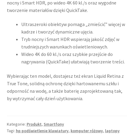
nocny i Smart HDR, po wideo 4K 60 kl./s oraz wygodne
tworzenie materiałów dzięki QuickTake.
Ultraszeroki obiektyw pomaga „zmieścić” więcej w
kadrze i tworzyć dynamiczne ujęcia.
Tryb nocny i Smart HDR wspierają jakość zdjęć w
trudniejszych warunkach oświetleniowych.
Wideo 4K do 60 kl./s oraz szybkie przejście do
nagrywania (QuickTake) ułatwiają tworzenie treści.
Wybierając ten model, dostajesz też ekran Liquid Retina z
True Tone, solidną ochronę dzięki hartowanemu szkłu i
odporność na wodę, a także baterię zaprojektowaną tak,
by wytrzymać cały dzień użytkowania.
Kategorie:
Produkt
,
Smartfony
Tagi:
hp podświetlenie klawiatury
,
komputer różowy
,
laptopy