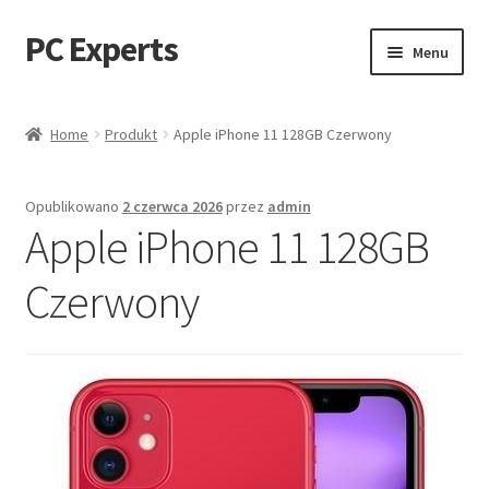
PC Experts
Przejdź
Przejdź
Menu
do
do
nawigacji
treści
Sklep
Home
Produkt
Apple iPhone 11 128GB Czerwony
Blog
Opublikowano
2 czerwca 2026
przez
admin
Apple iPhone 11 128GB
Czerwony