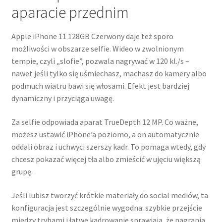
aparacie przednim
Apple iPhone 11 128GB Czerwony daje też sporo
możliwości w obszarze selfie. Wideo w zwolnionym
tempie, czyli „slofie”, pozwala nagrywać w 120 kl./s –
nawet jeśli tylko się uśmiechasz, machasz do kamery albo
podmuch wiatru bawi się włosami. Efekt jest bardziej
dynamiczny i przyciąga uwagę.
Za selfie odpowiada aparat TrueDepth 12 MP. Co ważne,
możesz ustawić iPhone’a poziomo, a on automatycznie
oddali obraz i uchwyci szerszy kadr. To pomaga wtedy, gdy
chcesz pokazać więcej tła albo zmieścić w ujęciu większą
grupę.
Jeśli lubisz tworzyć krótkie materiały do social mediów, ta
konfiguracja jest szczególnie wygodna: szybkie przejście
między trybami i łatwe kadrowanie sprawiają, że nagrania