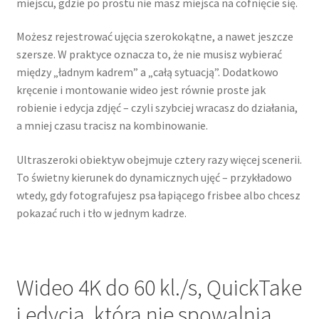
miejscu, gdzie po prostu nie masz miejsca na cofnięcie się.
Możesz rejestrować ujęcia szerokokątne, a nawet jeszcze
szersze. W praktyce oznacza to, że nie musisz wybierać
między „ładnym kadrem” a „całą sytuacją”. Dodatkowo
kręcenie i montowanie wideo jest równie proste jak
robienie i edycja zdjęć – czyli szybciej wracasz do działania,
a mniej czasu tracisz na kombinowanie.
Ultraszeroki obiektyw obejmuje cztery razy więcej scenerii.
To świetny kierunek do dynamicznych ujęć – przykładowo
wtedy, gdy fotografujesz psa łapiącego frisbee albo chcesz
pokazać ruch i tło w jednym kadrze.
Wideo 4K do 60 kl./s, QuickTake
i edycja, która nie spowalnia